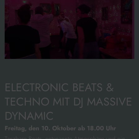
ELECTRONIC BEATS &
TECHNO MIT DJ MASSIVE
DYNAMIC
Freitag, den 10. Oktober ab 18.00 Uhr
Tanzbare Beats, entspannte Atmosphäre und ein