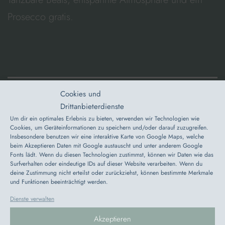
Prosecco gratis.
Cookies und
Veröffentlicht am
Oktober 5, 2025
Drittanbieterdienste
Von
Justus Schütze
Um dir ein optimales Erlebnis zu bieten, verwenden wir Technologien wie
Kategorisiert in
Veranstaltung
Cookies, um Geräteinformationen zu speichern und/oder darauf zuzugreifen.
Verschlagwortet mit
DJ
,
electronic beats
,
Techno
Insbesondere benutzen wir eine interaktive Karte von Google Maps, welche
beim Akzeptieren Daten mit Google austauscht und unter anderem Google
Fonts lädt. Wenn du diesen Technologien zustimmst, können wir Daten wie das
Surfverhalten oder eindeutige IDs auf dieser Website verarbeiten. Wenn du
deine Zustimmung nicht erteilst oder zurückziehst, können bestimmte Merkmale
und Funktionen beeinträchtigt werden.
SCHREIBE EINEN
Dienste verwalten
Akzeptieren