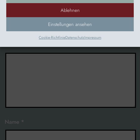
KOMMENTAR
Ablehnen
Deine E-Mail-Adresse wird nicht veröffentlicht.
Erforderliche
Einstellungen ansehen
Felder sind mit
*
markiert
Cookie-Richtlinie
Datenschutz
Impressum
Kommentar
*
Name
*