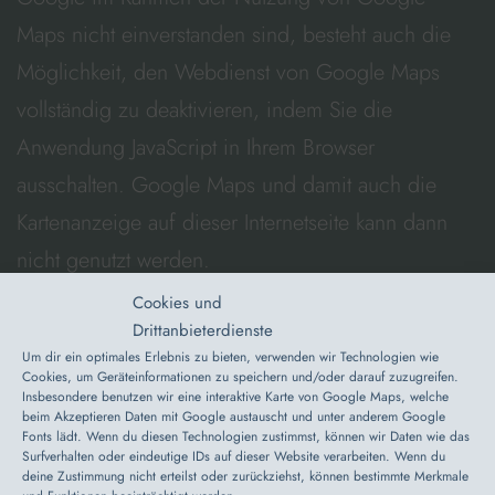
Maps nicht einverstanden sind, besteht auch die
Möglichkeit, den Webdienst von Google Maps
vollständig zu deaktivieren, indem Sie die
Anwendung JavaScript in Ihrem Browser
ausschalten. Google Maps und damit auch die
Kartenanzeige auf dieser Internetseite kann dann
nicht genutzt werden.
Soweit rechtlich erforderlich, haben wir zur
Cookies und
Drittanbieterdienste
vorstehend dargestellten Verarbeitung Ihrer Daten
Um dir ein optimales Erlebnis zu bieten, verwenden wir Technologien wie
Ihre Einwilligung gemäß Art. 6 Abs. 1 lit. a
Cookies, um Geräteinformationen zu speichern und/oder darauf zuzugreifen.
Insbesondere benutzen wir eine interaktive Karte von Google Maps, welche
DSGVO eingeholt. Sie können Ihre erteilte
beim Akzeptieren Daten mit Google austauscht und unter anderem Google
Fonts lädt. Wenn du diesen Technologien zustimmst, können wir Daten wie das
Einwilligung jederzeit mit Wirkung für die Zukunft
Surfverhalten oder eindeutige IDs auf dieser Website verarbeiten. Wenn du
deine Zustimmung nicht erteilst oder zurückziehst, können bestimmte Merkmale
widerrufen. Um Ihren Widerruf auszuüben,